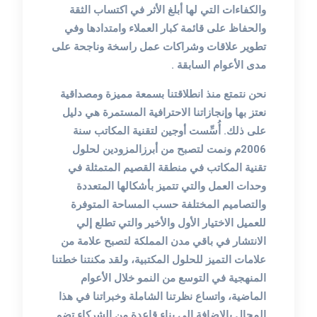
والكفاءات التي لها أبلغ الأثر في اكتساب الثقة
والحفاظ على قائمة كبار العملاء وامتدادها وفي
تطوير علاقات وشراكات عمل راسخة وناجحة على
مدى الأعوام السابقة .
نحن نتمتع منذ انطلاقتنا بسمعة مميزة ومصداقية
نعتز بها وإنجازاتنا الاحترافية المستمرة هي دليل
على ذلك. أُسِّست أوجين لتقنية المكاتب سنة
2006م ونمت لتصبح من أبرزالمزودين لحلول
تقنية المكاتب في منطقة القصيم المتمثلة في
وحدات العمل والتي تتميز بأشكالها المتعددة
والتصاميم المختلفة حسب المساحة المتوفرة
للعميل الاختيار الأول والأخير والتي تطلع إلي
الانتشار في باقي مدن المملكة لتصبح علامة من
علامات التميز للحلول المكتبية، ولقد مكنتنا خطتنا
المنهجية في التوسع من النمو خلال الأعوام
الماضية، واتساع نظرتنا الشاملة وخبراتنا في هذا
المجال بالإضافة إلى بناء قاعدة من الشركاء تضم