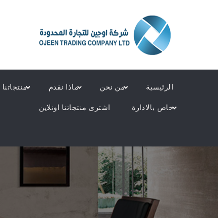
Ski
t
شركة أوجين للتجارة المحدودة – ojeen trading company ltd
conten
its, chairs and sofas – contact phone: 0163826262
الرئيسية
من نحن
ماذا نقدم
منتجاتنا
خاص بالادارة
اشترى منتجاتنا اونلاين